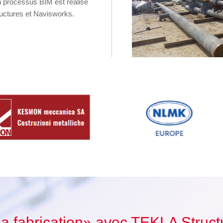
processus BIM est réalisé
uctures et Navisworks.
a fabrication» avec TEKLA Struct