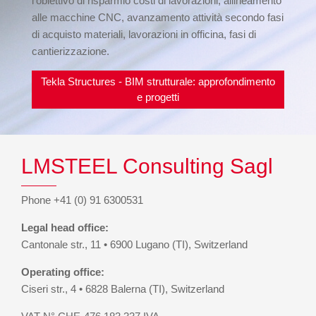
l’obiettivo di risparmio costi di lavorazioni, allineamento
alle macchine CNC, avanzamento attività secondo fasi
di acquisto materiali, lavorazioni in officina, fasi di
cantierizzazione.
Tekla Structures - BIM strutturale: approfondimento
e progetti
LMSTEEL Consulting Sagl
Phone +41 (0) 91 6300531
Legal head office:
Cantonale str., 11 • 6900 Lugano (TI), Switzerland
Operating office:
Ciseri str., 4 • 6828 Balerna (TI), Switzerland