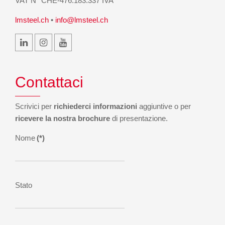
VAT N° CHE-476.183.337 IVA
lmsteel.ch
•
info@lmsteel.ch
Contattaci
Scrivici per
richiederci informazioni
aggiuntive o per
ricevere la nostra brochure
di presentazione.
Nome
(*)
Stato