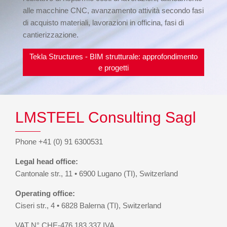
alle macchine CNC, avanzamento attività secondo fasi
di acquisto materiali, lavorazioni in officina, fasi di
cantierizzazione.
Tekla Structures - BIM strutturale: approfondimento
e progetti
LMSTEEL Consulting Sagl
Phone +41 (0) 91 6300531
Legal head office:
Cantonale str., 11 • 6900 Lugano (TI), Switzerland
Operating office:
Ciseri str., 4 • 6828 Balerna (TI), Switzerland
VAT N° CHE-476.183.337 IVA