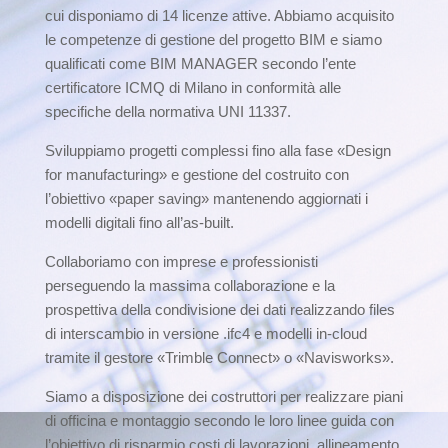
cui disponiamo di 14 licenze attive. Abbiamo acquisito
le competenze di gestione del progetto BIM e siamo
qualificati come BIM MANAGER secondo l’ente
certificatore ICMQ di Milano in conformità alle
specifiche della normativa UNI 11337.
Sviluppiamo progetti complessi fino alla fase «Design
for manufacturing» e gestione del costruito con
l’obiettivo «paper saving» mantenendo aggiornati i
modelli digitali fino all’as-built.
Collaboriamo con imprese e professionisti
perseguendo la massima collaborazione e la
prospettiva della condivisione dei dati realizzando files
di interscambio in versione .ifc4 e modelli in-cloud
tramite il gestore «Trimble Connect» o «Navisworks».
Siamo a disposizione dei costruttori per realizzare piani
di officina e montaggio secondo le loro linee guida con
l’obiettivo di risparmio costi di lavorazioni, allineamento