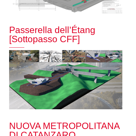
Passerella dell’Étang
[Sottopasso CFF]
NUOVA METROPOLITANA
DI CATANZARO